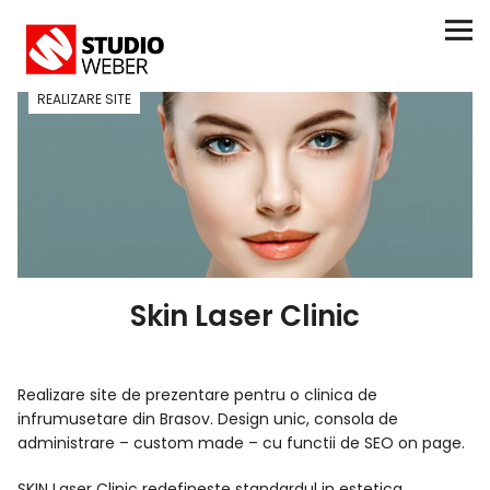
REALIZARE SITE
Facebook
Twitter
Instagram
Realizare site
Realizare magazin online
Skin Laser Clinic
Realizare logo
Realizare site de prezentare pentru o clinica de
infrumusetare din Brasov. Design unic, consola de
Servicii
administrare – custom made – cu functii de SEO on page.
Contact
SKIN Laser Clinic redefineste standardul in estetica