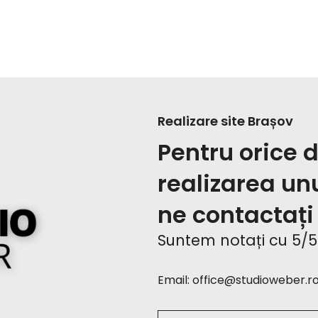
Realizare site Brașov
Pentru orice d
realizarea un
ne contactați
Suntem notați cu 5/5* 
Email:
office@studioweber.r