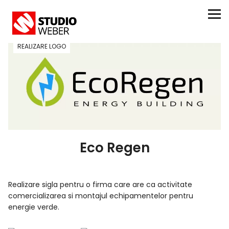
REALIZARE LOGO
Facebook
Twitter
Instagram
Realizare site
Realizare magazin online
Eco Regen
Realizare logo
Realizare sigla pentru o firma care are ca activitate
comercializarea si montajul echipamentelor pentru
Servicii
energie verde.
Contact